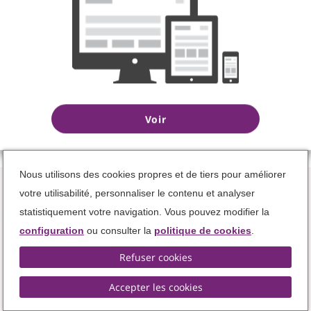
ROIS D'EUROPE
cei_texto_descripcion
Voir
Play
Nous utilisons des cookies propres et de tiers pour améliorer
Mute
votre utilisabilité, personnaliser le contenu et analyser
Current Time
0:00
statistiquement votre navigation. Vous pouvez modifier la
/
configuration
ou consulter la
politique de cookies
.
Duration
0:00
Termes et Conditions
Protection des données
Loaded
: 0%
Refuser cookies
Gestion des Cookies
Progress
: 0%
Stream Type
LIVE
Accepter les cookies
Remaining Time
-0:00