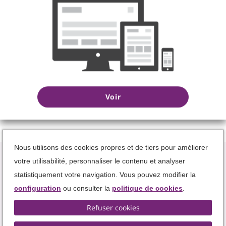
5 choses que vous ne savez peut-être pas sur
Zlatan Ibrahimovic
Quelques facettes globalement méconnues d’une des grandes
stars du ballon rond!
Voir
Nous utilisons des cookies propres et de tiers pour améliorer
votre utilisabilité, personnaliser le contenu et analyser
statistiquement votre navigation. Vous pouvez modifier la
configuration
ou consulter la
politique de cookies
.
Termes et Conditions
Protection des données
Refuser cookies
Gestion des Cookies